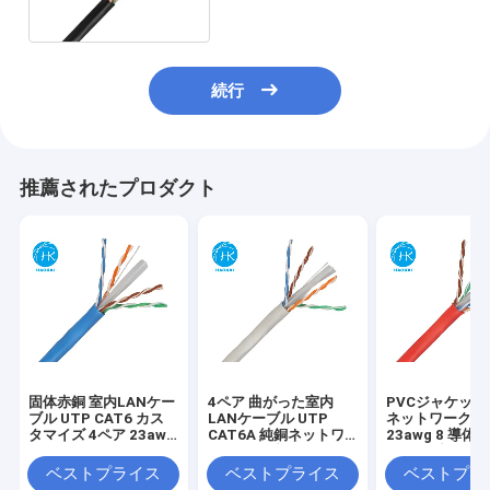
ル
続行
推薦されたプロダクト
固体赤銅 室内LANケー
4ペア 曲がった室内
PVCジャケット C
ブル UTP CAT6 カス
LANケーブル UTP
ネットワークケ
タマイズ 4ペア 23awg
CAT6A 純銅ネットワ
23awg 8 導体 C
0.57mm 250MHz
ークケーブル
信ケーブル
ベストプライス
ベストプライス
ベストプラ