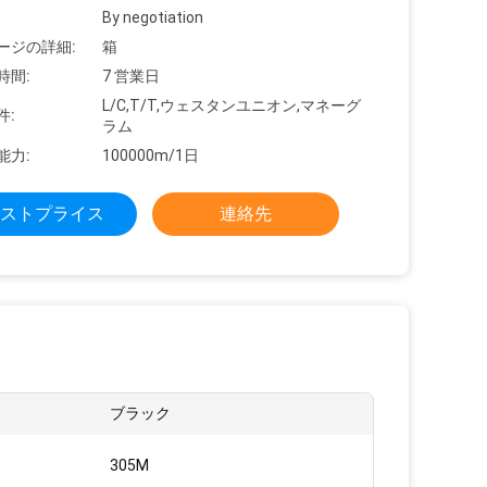
By negotiation
ージの詳細:
箱
時間:
7 営業日
L/C,T/T,ウェスタンユニオン,マネーグ
件:
ラム
能力:
100000m/1日
ストプライス
連絡先
ブラック
305M