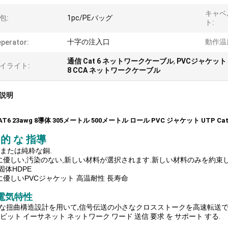
キャベ
包:
1pc/PEバッグ
ト:
十字の注入口
動作温
perator:
通信 Cat 6 ネットワークケーブル
,
PVCジャケット 
イライト:
8 CCA ネットワークケーブル
説明
CAT6 23awg 8導体 305メートル 500メートル ロール PVC ジャケット UTP
 的 な 指導
A または純粋な銅.
に優しい,汚染のない,新しい材料が選択されます.新しい材料のみを約束し
固体HDPE
に優しいPVCジャケット 高温耐性 長寿命
電気特性
な扭曲構造設計を用いて,信号伝送の小さなクロスストークを高速転送で
ガビット イーサネット ネットワーク ワード 送信 要求 を サポート する.