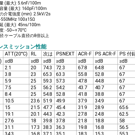
(最大): 5.6nF/100m
量 (最大): 160pF/100m
介電強度 (min): 2.5kV/2s
-550MHz 100±15Ω
 (最大): 45ns/100m
 -50~+70°C
径:ケーブル直径の8倍以上
ンスミッション性能
ATT(20°C)
RL
次は
PSNEXT
ACR-F
PS ACR-F
PS 付
)
≤dB
≥dB
≥dB
≥dB
≥dB
≥dB
≥dB
2.1
20
74.3
72.3
67.8
64.8
67
3.8
23
65.3
63.3
55.8
52.8
67
5.9
25
59.3
57.3
47.8
44.8
67
7.5
25
56.2
54.2
43.7
40.7
67
8.4
25
54.8
52.8
41.8
38.8
67
5
10.5
23.6
51.9
49.9
37.9
34.9
67
15
21.5
47.7
45.4
31.9
28.9
65.6
19.1
20.1
44.3
42.3
27.8
24.8
62.5
27.6
18
39.8
37.8
21.8
18.8
58
31.1
17.3
38.3
36.3
19.8
16.8
56.5
34.3
16.8
37.1
35.1
18.3
15.3
55.3