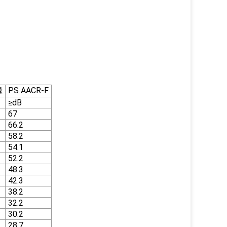
録
PS AACR-F
≥dB
67
66.2
58.2
54.1
52.2
48.3
42.3
38.2
32.2
30.2
28.7