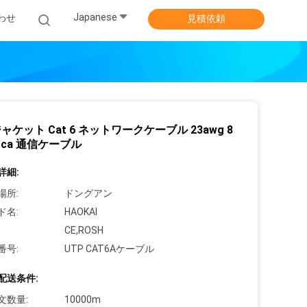
Japanese
わせ
見積依頼
ジャケット Cat 6 ネットワークケーブル 23awg 8
Cca 通信ケーブル
詳細:
場所:
ドングアン
ド名:
HAOKAI
CE,ROSH
番号:
UTP CAT6Aケーブル
配送条件:
文数量:
10000m