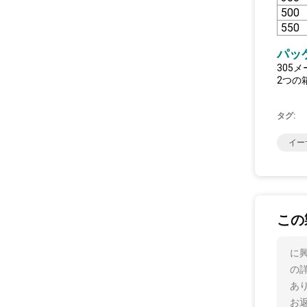
500
550
パッ
305
2つの
タグ:
イー
この
に興
の
あ
お