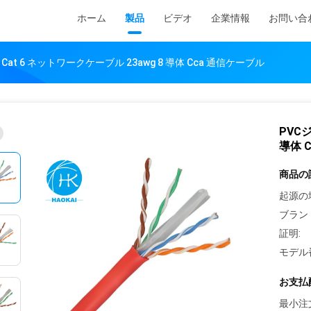
ホーム
製品
ビデオ
企業情報
お問い合
Cat 6 ネットワークケーブル 23awg 8 導体 Cca 通信ケーブル
PVC
導体 
商品の
起源の
ブラン
証明:
モデル
お支払
最小注