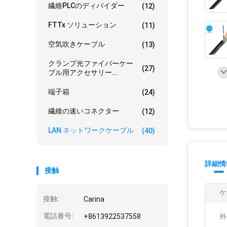
繊維PLCのディバイダー
(12)
FTTx ソリューション
(11)
空気吹きケーブル
(13)
クランプ光ファイバーケー
(27)
ブル用アクセサリー...
端子箱
(24)
繊維の速いコネクター
(12)
LAN ネットワークケーブル
(40)
詳細情
接触
ケ
接触:
Carina
電話番号:
+8613922537558
外