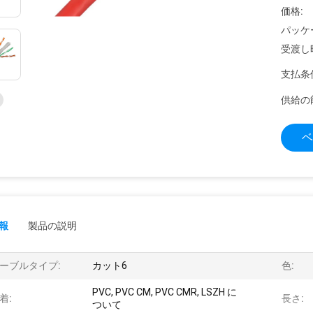
価格:
パッケ
受渡し
支払条
供給の
ベ
報
製品の説明
ーブルタイプ:
カット6
色:
PVC, PVC CM, PVC CMR, LSZH に
着:
長さ:
ついて