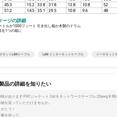
45.3
15.2
33.8
31.8
13.8
10.8
52
51.2
14.5
35.1
29.5
10.8
9.6
48
ケージの詳細
メートルか1000フィート 引き出し箱か木製のドラム
箱を1つの箱に
サネットLANケーブル
LAN インターネットケーブル
イーサネット
製品の詳細を知りたい
味があります PVCジャケット Cat 6 ネットワークケーブル 23awg 8
詳細を送っていただけませんか。
りがとう！
返事を待って。