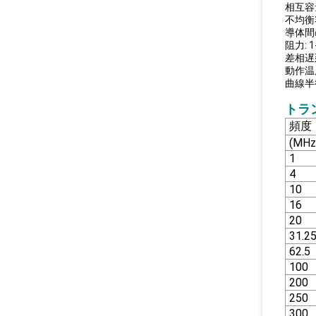
相互容量 
不均衡容
導体間の
阻力: 1
差相遅延
動作温度:
曲線半
トラ
頻度
(MHz
1
4
10
16
20
31.2
62.5
100
200
250
300