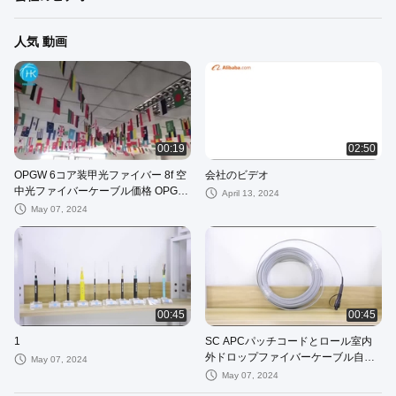
人気 動画
00:19
02:50
OPGW 6コア装甲光ファイバー 8f 空
会社のビデオ
中光ファイバーケーブル価格 OPGW
April 13, 2024
光ファイバー地面線
May 07, 2024
00:45
00:45
1
SC APCパッチコードとロール室内
外ドロップファイバーケーブル自立
May 07, 2024
サポート
May 07, 2024