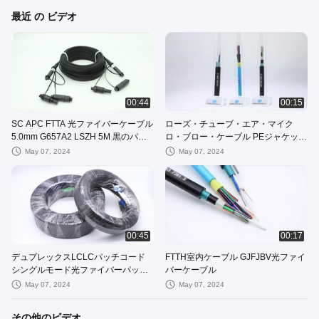
最近 の ビデオ
00:44
00:15
SC APC FTTA 光ファイバーケーブル
ローズ・チューブ・エア・マイク
5.0mm G657A2 LSZH 5M 黒のパッ
ロ・ブロー・ケーブル PEジャケット
チコード
G652D Gcyfy
May 07, 2024
May 07, 2024
00:45
00:17
デュプレックスLCLCパッチコード
FTTH室内ケーブル GJFJBV光ファイ
シングルモード光ファイバーパッチ
バーケーブル
コード
May 07, 2024
May 07, 2024
その他のビデオ