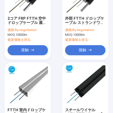
2コア FRP FTTH 空中
外部 FTTH ドロップケ
ドロップケーブル 屋外
ーブル ストランドワイ
自立型光ファイバード
ヤー FRP 1コア 自己サ
価格:
By negotiation
価格:
By negotiation
ロップケーブル
ポートファイバーオプ
MOQ:
10000m
MOQ:
10000m
ティックケーブル
最新価格を得る
最新価格を得る
接触
接触
ホーム
製品
ビデオ
FTTH 室内ドロップケ
スチールワイヤル