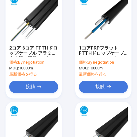
2コア 6コア FTTHドロ
1コアFRPフラット
ップケーブル アラミド
FTTHドロップケーブ
中央管の鋼鉄ワイヤー
ル 1 - 12ファイバー
価格:
By negotiation
価格:
By negotiation
を持つフラット光ファ
GYFXTY GYFXTBY自
MOQ:
10000m
MOQ:
10000m
イバーケーブル
立ケーブル
最新価格を得る
最新価格を得る
接触
接触