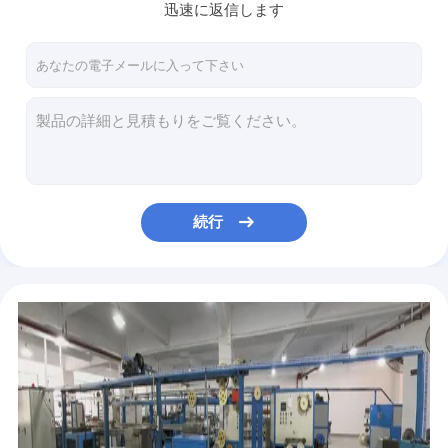
PBT OPGW 24コア 48コア 144コアを通過するヘアヘッドパイプのためのファイバーケーブル
迅速に返信します
FTTHのパッチ・コード
96 頭ケーブル上にある繊維 OPGW 外部配送用光学接地線
光ファイバーパッチコード
FTTH パッチコード ST UPC ST APC 通信 高速データ送信
通信 パーソナライズされたファイバーパッチケーブル 1M 5M FC-FCパッチコード 100m
繊維PLCのディバイダー
ネットワーク FTTH パッチコード 室内ドロップ ファイバーケーブル SC APC 1コア FRP 鋼鉄ワイヤー
FTTx ソリューション
外部 FTTH パッチコード 2コア スチールワイヤドロップ 光ファイバーケーブル 2SC-2SC接続
SC APCパッチコードとロール室内外ドロップファイバーケーブル自立サポート
空気吹きケーブル
マイクロコア 空気吹き光ファイバーケーブル 地下設置
続行
クランプ光ファイバーケーブル用アクセサリー
空気吹く光ファイバーケーブル 地下設置 マイクロダクト
六角形 マイクロHDPE管管 空気吹き光ファイバーケーブル用
端子箱
多コアエアブローファイバーケーブル 低摩擦マイクロファイバー光ケーブル
繊維の速いコネクター
ミニエアブローケーブルHDPE Gcyfty Gcyfyダクト光ファイバーケーブル
PE マイクロエア吹きケーブルコーティングとストランディング HDPE マイクロダクトチューブパイプ
LAN ネットワークケーブル