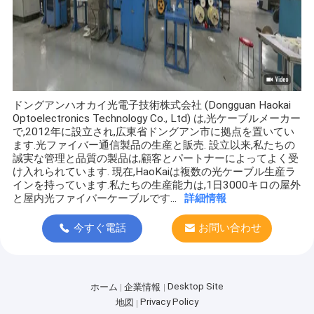
ドングアンハオカイ光電子技術株式会社 (Dongguan Haokai
Optoelectronics Technology Co., Ltd) は,光ケーブルメーカー
で,2012年に設立され,広東省ドングアン市に拠点を置いてい
ます.光ファイバー通信製品の生産と販売. 設立以来,私たちの
誠実な管理と品質の製品は,顧客とパートナーによってよく受
け入れられています. 現在,HaoKaiは複数の光ケーブル生産ラ
インを持っています.私たちの生産能力は,1日3000キロの屋外
と屋内光ファイバーケーブルです...
詳細情報
今すぐ電話
お問い合わせ
Desktop Site
ホーム
企業情報
Privacy Policy
地図