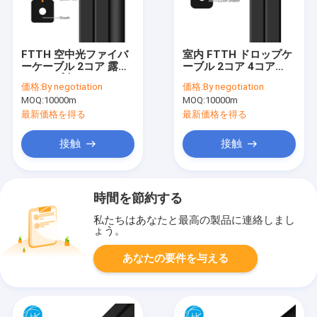
FTTH 空中光ファイバ
室内 FTTH ドロップケ
ーケーブル 2コア 露天
ーブル 2コア 4コア
ドロップ光ファイバー
FRP スチールワイヤ
価格:
By negotiation
価格:
By negotiation
ケーブル LSZH 黒色
FTTHファイバー
MOQ:
10000m
MOQ:
10000m
最新価格を得る
最新価格を得る
接触
接触
時間を節約する
私たちはあなたと最高の製品に連絡しまし
ょう。
あなたの要件を与える