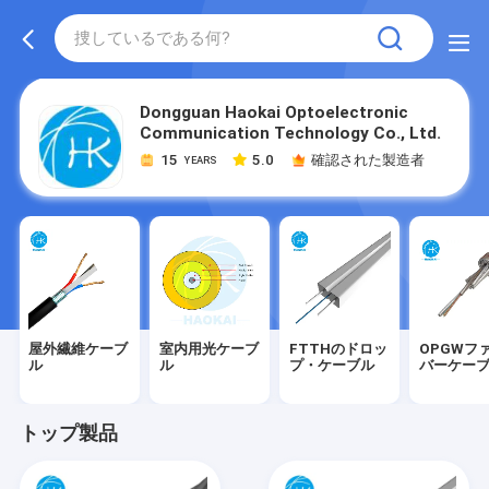
Dongguan Haokai Optoelectronic
Communication Technology Co., Ltd.
15
5.0
確認された製造者
YEARS
屋外繊維ケーブ
室内用光ケーブ
FTTHのドロッ
OPGWフ
ル
ル
プ・ケーブル
バーケー
トップ製品