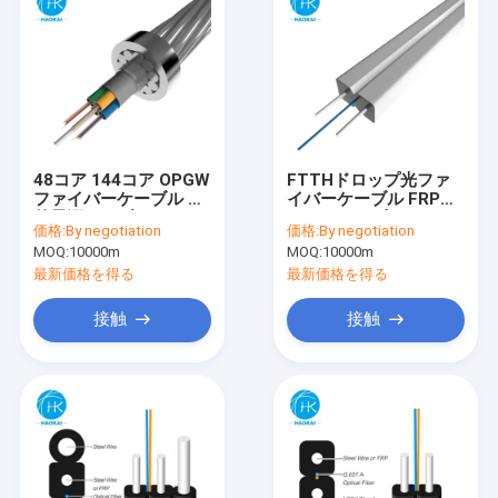
48コア 144コア OPGW
FTTHドロップ光ファ
ファイバーケーブル 屋
イバーケーブル FRP
外電源ケーブル オーバ
KFRP 1コア光ファイバ
価格:
By negotiation
価格:
By negotiation
ーヘッドパイプ
ーケーブル LSZH
MOQ:
10000m
MOQ:
10000m
最新価格を得る
最新価格を得る
接触
接触