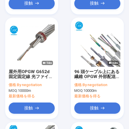
接触
接触
屋外用OPGW G652d
96 頭ケーブル上にある
固定固定線 光ファイバ
繊維 OPGW 外部配送用
ーケーブル 24コア 48
光学接地線
価格:
By negotiation
価格:
By negotiation
コア 96コア 144コア
MOQ:
10000m
MOQ:
10000m
最新価格を得る
最新価格を得る
接触
接触