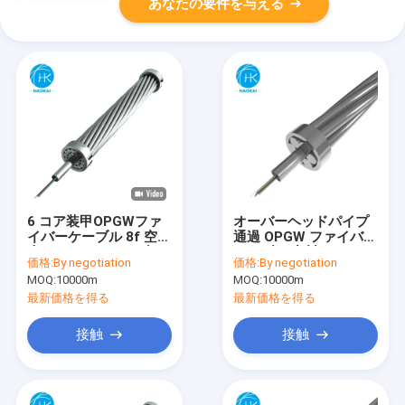
あなたの要件を与える
6 コア装甲OPGWファ
オーバーヘッドパイプ
イバーケーブル 8f 空中
通過 OPGW ファイバー
光ファイバーケーブル
ケーブル 密封ステンレ
価格:
By negotiation
価格:
By negotiation
地線
ス鋼管
MOQ:
10000m
MOQ:
10000m
最新価格を得る
最新価格を得る
接触
接触