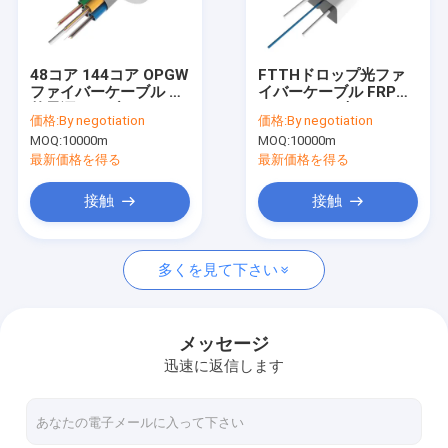
企業情報
会社案内
48コア 144コア OPGW
FTTHドロップ光ファ
ファイバーケーブル 屋
イバーケーブル FRP
品質管理
外電源ケーブル オーバ
KFRP 1コア光ファイバ
価格:
By negotiation
価格:
By negotiation
ーヘッドパイプ
ーケーブル LSZH
MOQ:
10000m
MOQ:
10000m
お問い合わせ
最新価格を得る
最新価格を得る
見積依頼
接触
接触
多くを見て下さい
屋外繊維ケーブル
室内用光ケーブル
メッセージ
迅速に返信します
FTTHのドロップ・ケーブル
OPGWファイバーケーブル