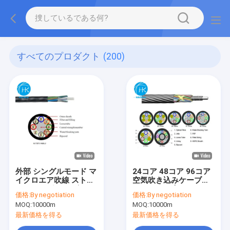
すべてのプロダクト
(200)
外部 シングルモード マ
24コア 48コア 96コア
イクロエア吹線 ストラ
空気吹き込みケーブル
ンディング ローズチュ
またはミニ光ファイバ
価格:
By negotiation
価格:
By negotiation
ーブ エア吹線 ファイバ
ーケーブルチャネル
MOQ:
10000m
MOQ:
10000m
ーケーブル
最新価格を得る
最新価格を得る