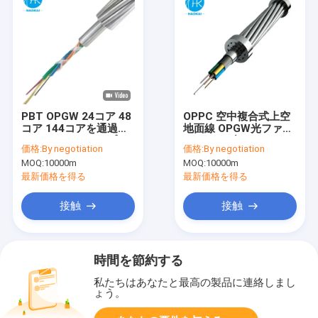
PBT OPGW 24コア 48
OPPC 空中複合式上空
コア 144コアを通過す
地面線 OPGW光ファイ
るヘアヘッドパイプの
バーケーブル
価格:
By negotiation
価格:
By negotiation
ためのファイバーケー
MOQ:
10000m
MOQ:
10000m
ブル
最新価格を得る
最新価格を得る
接触
接触
時間を節約する
私たちはあなたと最高の製品に連絡しまし
ょう。