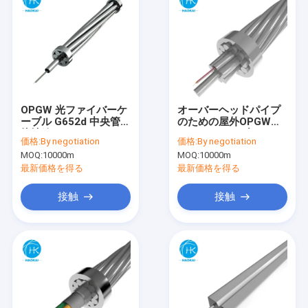
OPGW 光ファイバーケ
オーバーヘッドパイプ
ーブル G652d 中央管型
のための屋外OPGWフ
接地線
ァイバーケーブル
価格:
By negotiation
価格:
By negotiation
MOQ:
10000m
MOQ:
10000m
最新価格を得る
最新価格を得る
接触
接触
ホーム
製品
ビデオ