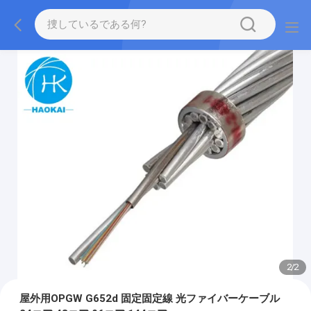
2
/
2
屋外用OPGW G652d 固定固定線 光ファイバーケーブル