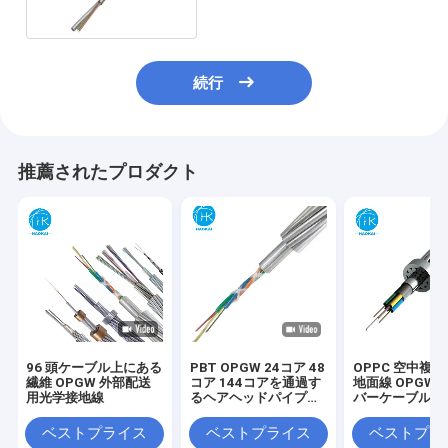
続行
推薦されたプロダクト
96 頭ケーブル上にある
PBT OPGW 24コア 48
OPPC 空中複
繊維 OPGW 外部配送
コア 144コアを通過す
地面線 OPGW
用光学接地線
るヘアヘッドパイプの
バーケーブル
ためのファイバーケー
ブル
ベストプライス
ベストプライス
ベストプラ