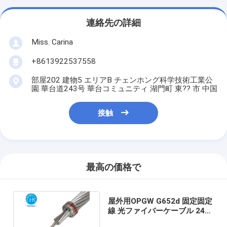
連絡先の詳細
Miss. Carina
+8613922537558
部屋202 建物5 エリアB チェンホング科学技術工業公
園 華台道243号 華台コミュニティ 湖門町 東?? 市 中国
接触
最高の価格で
屋外用OPGW G652d 固定固定
線 光ファイバーケーブル 24コ
ア 48コア 96コア 144コア