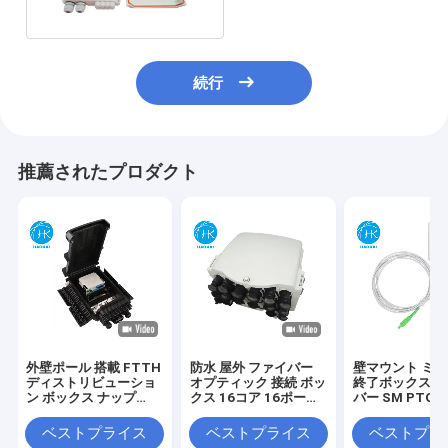
続行
推薦されたプロダクト
外壁ポール 搭載 FTTH
防水 屋外 ファイバー
壁マウント ミニ 
ディストリビューショ
オプティック 接続 ボッ
終了ボックス 
ン ボックス ナップ
クス 16コア 16ポート
バー SM PTO A
FDB ボックス PLC ス
FTTH ディストリビュ
ックス
プリッター
ーション ボックス
ベストプライス
ベストプライス
ベストプラ