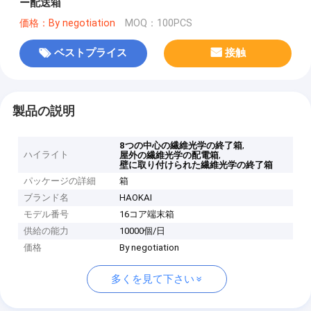
ー配送箱
価格：By negotiation
MOQ：100PCS
ベストプライス
接触
製品の説明
,
8つの中心の繊維光学の終了箱
ハイライト
,
屋外の繊維光学の配電箱
壁に取り付けられた繊維光学の終了箱
パッケージの詳細
箱
ブランド名
HAOKAI
モデル番号
16コア端末箱
供給の能力
10000個/日
価格
By negotiation
多くを見て下さい