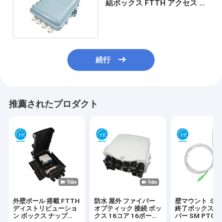
結ボックス FTTH アクセス 配
送ジャンクションボックス
続行
推薦されたプロダクト
外壁ポール 搭載 FTTH
防水 屋外 ファイバー
壁マウント ミニ 
ディストリビューショ
オプティック 接続 ボッ
終了ボックス 
ン ボックス ナップ
クス 16コア 16ポート
バー SM PTO A