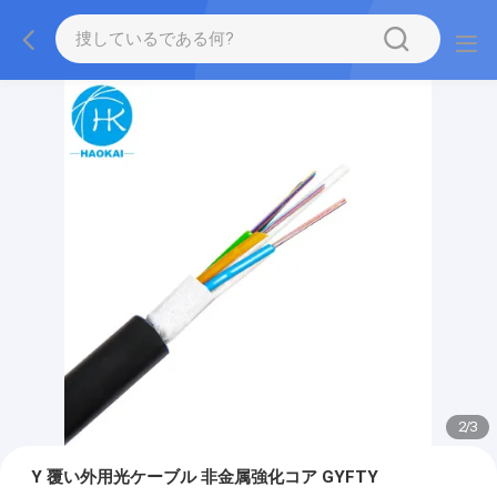
2
/
3
Y 覆い外用光ケーブル 非金属強化コア GYFTY