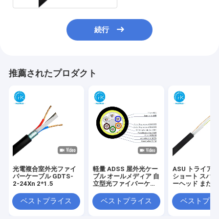
続行
推薦されたプロダクト
光電複合室外光ファイ
軽量 ADSS 屋外光ケー
ASU トライア
バーケーブル GDTS-
ブル オールメディア 自
ショート スパン
2-24Xn 2*1.5
立型光ファイバーケー
ーヘッド または
ブル
敷設のための外
ケーブル
ベストプライス
ベストプライス
ベストプラ